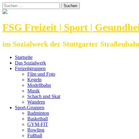
Zum
Suchen
Inhalt
nach:
springen
FSG Freizeit | Sport | Gesundhe
im Sozialwerk der Stuttgarter Straßenbahn
Startseite
Das Sozialwerk
Freizeitgruppen
Film und Foto
Kegeln
Modellbahn
Musik
Schach und Skat
Wandern
Sport-Gruppen
Badminton
Basketball
GYM-FIT
Bowling
Fußball