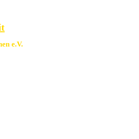
it
en e.V.