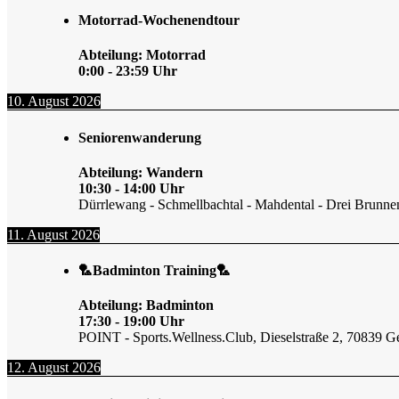
Motorrad-Wochenendtour
Abteilung: Motorrad
0:00
-
23:59
Uhr
10. August 2026
Seniorenwanderung
Abteilung: Wandern
10:30
-
14:00
Uhr
Dürrlewang - Schmellbachtal - Mahdental - Drei Brunne
11. August 2026
🏸Badminton Training🏸
Abteilung: Badminton
17:30
-
19:00
Uhr
POINT - Sports.Wellness.Club, Dieselstraße 2, 70839 G
12. August 2026