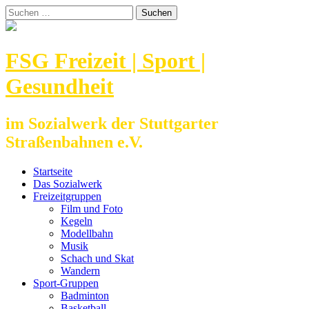
Zum
Suchen
Inhalt
nach:
springen
FSG Freizeit | Sport |
Gesundheit
im Sozialwerk der Stuttgarter
Straßenbahnen e.V.
Startseite
Das Sozialwerk
Freizeitgruppen
Film und Foto
Kegeln
Modellbahn
Musik
Schach und Skat
Wandern
Sport-Gruppen
Badminton
Basketball