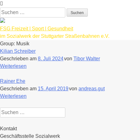
Zum
Inhalt
Suchen
springen
nach:
FSG Freizeit | Sport | Gesundheit
im Sozialwerk der Stuttgarter Straßenbahnen e.V.
Group:
Musik
Kilian Schreiber
Geschrieben am
8. Juli 2024
von
Tibor Walter
Weiterlesen
Rainer Ehe
Geschrieben am
15. April 2019
von
andreas.gut
Weiterlesen
Suchen
nach:
Kontakt
Geschäftsstelle Sozialwerk