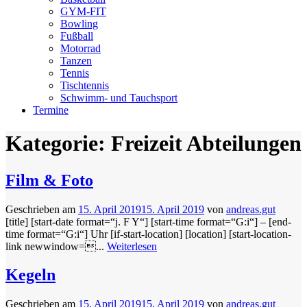
GYM-FIT
Bowling
Fußball
Motorrad
Tanzen
Tennis
Tischtennis
Schwimm- und Tauchsport
Termine
Kategorie:
Freizeit Abteilungen
Film & Foto
Geschrieben am
15. April 2019
15. April 2019
von
andreas.gut
[title] [start-date format=“j. F Y“] [start-time format=“G:i“] – [end-
time format=“G:i“] Uhr [if-start-location] [location] [start-location-
link newwindow=...
Weiterlesen
Kegeln
Geschrieben am
15. April 2019
15. April 2019
von
andreas.gut