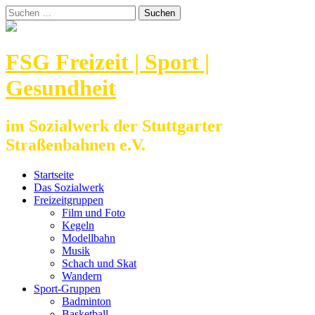
Zum
Suchen
Inhalt
nach:
springen
FSG Freizeit | Sport |
Gesundheit
im Sozialwerk der Stuttgarter
Straßenbahnen e.V.
Startseite
Das Sozialwerk
Freizeitgruppen
Film und Foto
Kegeln
Modellbahn
Musik
Schach und Skat
Wandern
Sport-Gruppen
Badminton
Basketball